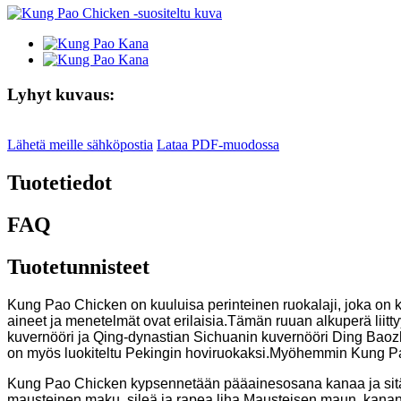
Lyhyt kuvaus:
Lähetä meille sähköpostia
Lataa PDF-muodossa
Tuotetiedot
FAQ
Tuotetunnisteet
Kung Pao Chicken on kuuluisa perinteinen ruokalaji, joka on k
aineet ja menetelmät ovat erilaisia.Tämän ruuan alkuperä lii
kuvernööri ja Qing-dynastian Sichuanin kuvernööri Ding Baozhe
on myös luokiteltu Pekingin hoviruokaksi.Myöhemmin Kung Pa
Kung Pao Chicken kypsennetään pääainesosana kanaa ja sitä tä
mausteinen maku, sileä ja rapea liha.Mausteisen maun, kana