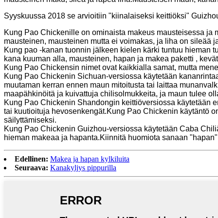
Syyskuussa 2018 se arvioitiin "kiinalaiseksi keittiöksi" Gu
Kung Pao Chickenille on ominaista makeus mausteisessa ja 
mausteinen, mausteinen mutta ei voimakas, ja liha on sileää j
Kung pao -kanan tuonnin jälkeen kielen kärki tuntuu hieman tu
kana kuuman alla, mausteinen, hapan ja makea paketti , kevät
Kung Pao Chickensin nimet ovat kaikkialla samat, mutta menete
Kung Pao Chickenin Sichuan-versiossa käytetään kananrintaa.
muutaman kerran ennen maun mitoitusta tai laittaa munanval
maapähkinöitä ja kuivattuja chilisolmukkeita, ja maun tulee oll
Kung Pao Chickenin Shandongin keittiöversiossa käytetään 
tai kuutioituja hevosenkengät.Kung Pao Chickenin käytäntö o
säilyttämiseksi.
Kung Pao Chickenin Guizhou-versiossa käytetään Caba Chiliä,
hieman makeaa ja hapanta.Kiinnitä huomiota sanaan "hapan".Ku
Edellinen:
Makea ja hapan kylkiluita
Seuraava:
Kanakyljys pippurilla