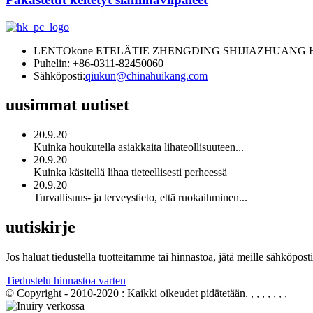
LENTOkone ETELÄTIE ZHENGDING SHIJIAZHUANG H
Puhelin: +86-0311-82450060
Sähköposti:
qiukun@chinahuikang.com
uusimmat uutiset
20.9.20
Kuinka houkutella asiakkaita lihateollisuuteen...
20.9.20
Kuinka käsitellä lihaa tieteellisesti perheessä
20.9.20
Turvallisuus- ja terveystieto, että ruokaihminen...
uutiskirje
Jos haluat tiedustella tuotteitamme tai hinnastoa, jätä meille sähköpost
Tiedustelu hinnastoa varten
© Copyright - 2010-2020 : Kaikki oikeudet pidätetään.
, , , , , , ,