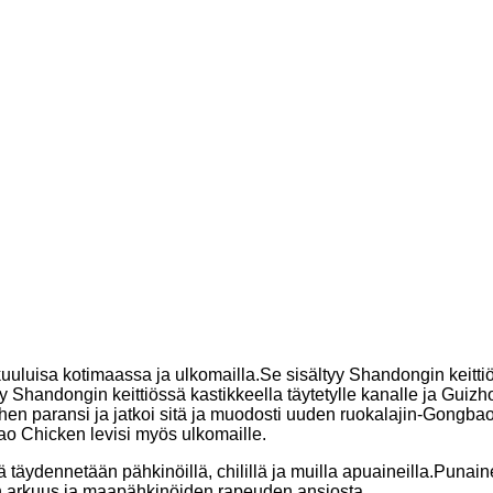
uuluisa kotimaassa ja ulkomailla.Se sisältyy Shandongin keittiöö
ttyy Shandongin keittiössä kastikkeella täytetylle kanalle ja 
n paransi ja jatkoi sitä ja muodosti uuden ruokalajin-Gongbao-
o Chicken levisi myös ulkomaille.
ydennetään pähkinöillä, chilillä ja muilla apuaineilla.Punain
n arkuus ja maapähkinöiden rapeuden ansiosta.