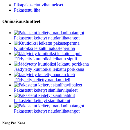
Pikapakastetut vihannekset
Pakastettu liha
Ominaisuustuotteet
Pakastetut keitetyt naudanlihatangot
Kuutioiksi leikattu pakasteperuna
Jäädytetty kuutioiksi leikattu sipuli
Jäädytetty kuutioiksi leikattu porkkana
Jäädytetty keitetty naudan kieli
Pakastetut keitetyt sianlihaviipaleet
Pakastetut keitetyt sianlihatikut
Pakastetut keitetyt naudanlihatangot
Kung Pao Kana