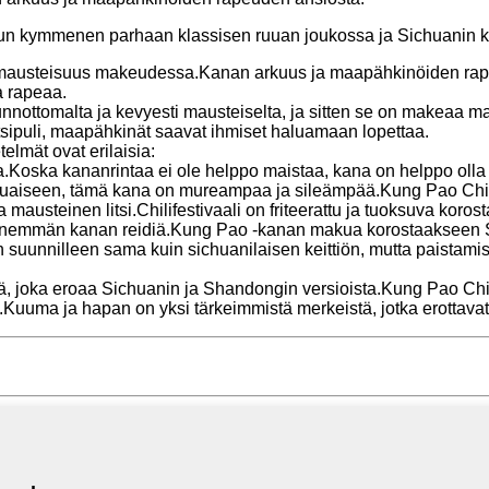
izhoun kymmenen parhaan klassisen ruuan joukossa ja Sichuani
mausteisuus makeudessa.Kanan arkuus ja maapähkinöiden rapeu
a rapeaa.
nnottomalta ja kevyesti mausteiselta, ja sitten se on makeaa m
sipuli, maapähkinät saavat ihmiset haluamaan lopettaa.
lmät ovat erilaisia:
Koska kananrintaa ei ole helppo maistaa, kana on helppo olla 
kuaiseen, tämä kana on mureampaa ja sileämpää.Kung Pao Chick
a mausteinen litsi.Chilifestivaali on friteerattu ja tuoksuva kor
enemmän kanan reidiä.Kung Pao -kanan makua korostaakseen Sh
n suunnilleen sama kuin sichuanilaisen keittiön, mutta paista
 joka eroaa Sichuanin ja Shandongin versioista.Kung Pao Chic
uma ja hapan on yksi tärkeimmistä merkeistä, jotka erottavat G