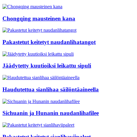
Chongqing mausteinen kana
Pakastetut keitetyt naudanlihatangot
Jäädytetty kuutioiksi leikattu sipuli
Haudutettua sianlihaa säilöntäaineella
Sichuanin ja Hunanin naudanlihafilee
Pakastetut keitetyt sianlihaviipaleet