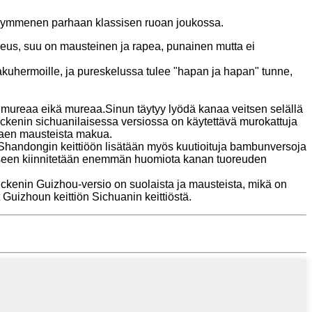
n kymmenen parhaan klassisen ruoan joukossa.
s, suu on mausteinen ja rapea, punainen mutta ei
akuhermoille, ja pureskelussa tulee "hapan ja hapan" tunne,
mureaa eikä mureaa.Sinun täytyy lyödä kanaa veitsen selällä
enin sichuanilaisessa versiossa on käytettävä murokattuja
ostaen mausteista makua.
andongin keittiöön lisätään myös kuutioituja bambunversoja
miseen kiinnitetään enemmän huomiota kanan tuoreuden
kenin Guizhou-versio on suolaista ja mausteista, mikä on
uizhoun keittiön Sichuanin keittiöstä.