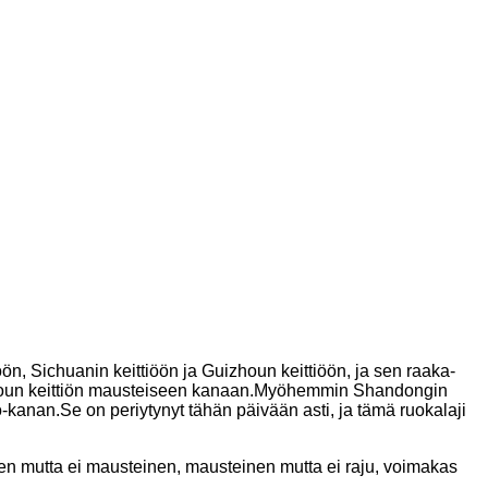
n, Sichuanin keittiöön ja Guizhoun keittiöön, ja sen raaka-
Guizhoun keittiön mausteiseen kanaan.Myöhemmin Shandongin
kanan.Se on periytynyt tähän päivään asti, ja tämä ruokalaji
en mutta ei mausteinen, mausteinen mutta ei raju, voimakas